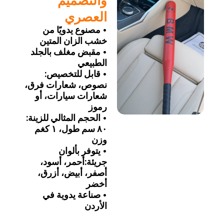
العصري
• مصنوع يدويًا من
خشب الزان المتين
• مقبض مغلف بالجلد
الطبيعي
• قابل للتخصيص:
نصوص، شعارات فرق،
شعارات سيارات، أو
رموز
• الحجم المثالي للزينة:
٨٠ سم طول، ١ كغم
وزن
• يتوفر بألوان
جريئة:أحمر، أسود،
أصفر، أبيض، أزرق،
أخضر
• صناعة يدوية في
الأردن